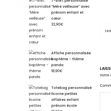
T-shirt personnalisé
“Mère veilleuse” avec
prénom enfant et
cœur
32,90
€
Le
Affiche personnalisée
baptême - thème
panda
LAIS
18,90
€
Votre 
Comm
Totebag personnalisé
licorne petites
affaires enfant
prénom école