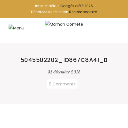
Infos et délais
Congés d'été 2026
Découvrir la sélection
Rentrée scolaire
5045502202_1D867C8A41_B
31 décembre 2015
0 Comments