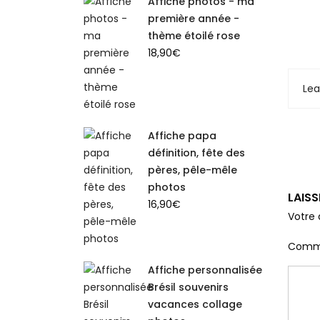
Affiche photos - ma
première année -
thème étoilé rose
18,90
€
Le
Affiche papa
définition, fête des
pères, pêle-mêle
photos
LAIS
16,90
€
Votre 
Comm
Affiche personnalisée
Brésil souvenirs
vacances collage