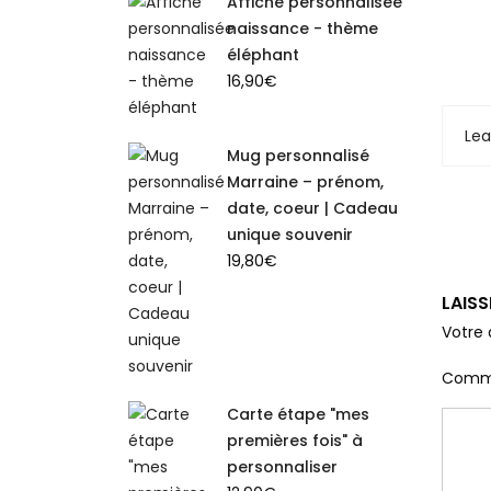
Affiche personnalisée
naissance - thème
éléphant
16,90
€
Le
Mug personnalisé
Marraine – prénom,
date, coeur | Cadeau
unique souvenir
19,80
€
LAIS
Votre 
Comm
Carte étape "mes
premières fois" à
personnaliser