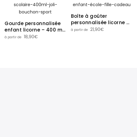
Boîte à goûter
personnalisée licorne –
Gourde personnalisée
Prénom enfant –
21,90
€
enfant licorne – 400 ml
maternelle / école
– 2 bouchons – Idéale
18,90
€
pour la rentrée scolaire