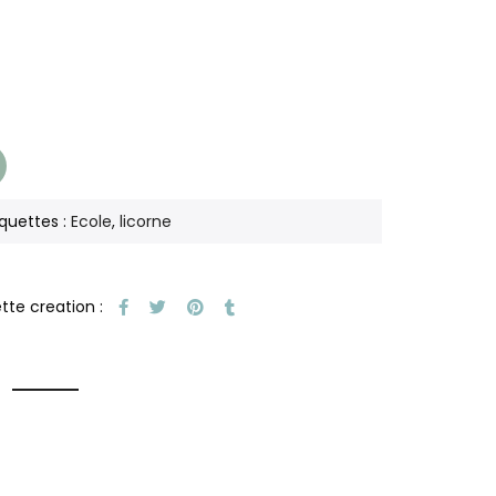
iquettes :
Ecole
,
licorne