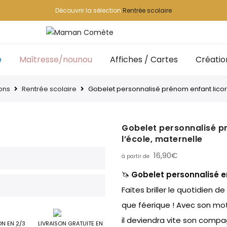
Découvrir la sélection
Rentrée scolaire
e
Maîtresse/nounou
Affiches / Cartes
Créatio
ons
Rentrée scolaire
Gobelet personnalisé prénom enfant licorn
Gobelet personnalisé pr
l’école, maternelle
16,90
€
🦄
Gobelet personnalisé e
Faites briller le quotidien 
que féerique ! Avec son mo
il deviendra vite son compag
ON EN 2/3
LIVRAISON GRATUITE EN