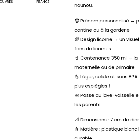
OUVRÉS
FRANCE
nounou.
🧒 Prénom personnalisé → po
cantine ou à la garderie
🌈 Design licorne → un visuel
fans de licornes
🥤 Contenance 350 ml → la t
maternelle ou de primaire
💪 Léger, solide et sans BP
plus espiègles !
🧼 Passe au lave-vaisselle 
les parents
📐 Dimensions : 7 cm de dia
🧴 Matière : plastique blanc b
durable