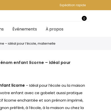
Expédition rapide
0
ns
Événements
À propos
e – idéal pour l’école, maternelle
énom enfant licorne – idéal pour
nfant licorne
– Idéal pour l’école ou la maison
de votre enfant avec ce gobelet aussi pratique
tif licorne enchantée et son prénom imprimé,
non préféré, à l’école, à la maison ou chez la