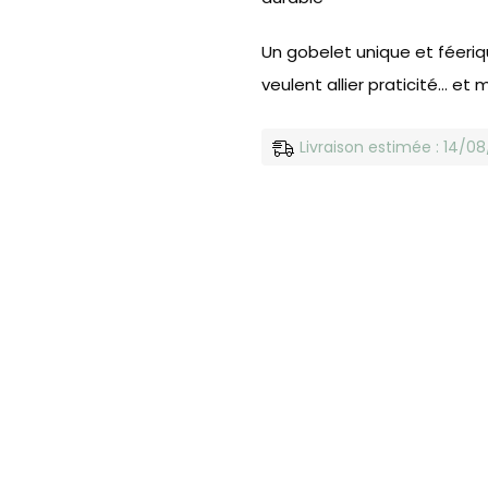
Un gobelet unique et féeriq
veulent allier praticité… et 
Livraison estimée : 14/0