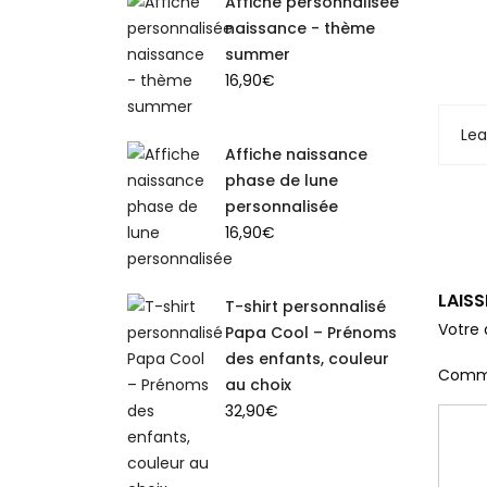
Affiche personnalisée
naissance - thème
summer
16,90
€
Le
Affiche naissance
phase de lune
personnalisée
16,90
€
LAIS
T-shirt personnalisé
Votre 
Papa Cool – Prénoms
des enfants, couleur
Comm
au choix
32,90
€