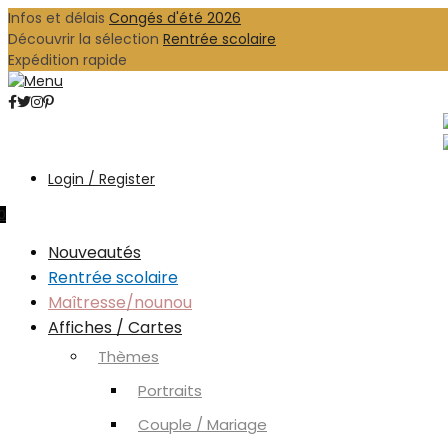
Infos et délais
Congés d'été 2026
Découvrir la sélection
Rentrée scolaire
Expédition rapide
Login / Register
0
Nouveautés
Rentrée scolaire
Maîtresse/nounou
Affiches / Cartes
Thèmes
Portraits
Couple / Mariage