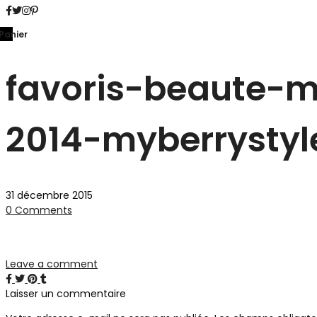
Panier
favoris-beaute-
2014-myberrystyl
31 décembre 2015
0 Comments
Leave a comment
Laisser un commentaire