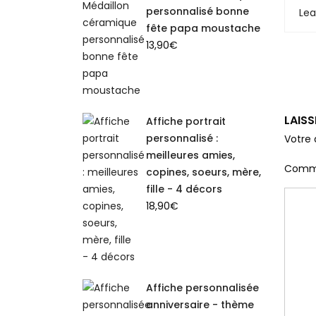
personnalisé bonne
Le
fête papa moustache
13,90
€
LAIS
Affiche portrait
personnalisé :
Votre 
meilleures amies,
Comm
copines, soeurs, mère,
fille - 4 décors
18,90
€
Affiche personnalisée
anniversaire - thème