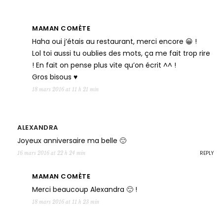
MAMAN COMÈTE
Haha oui j’étais au restaurant, merci encore 😀 !
Lol toi aussi tu oublies des mots, ça me fait trop rire
! En fait on pense plus vite qu’on écrit ^^ !
Gros bisous ♥
18 mars 2016 at 11 h 21 min
ALEXANDRA
Joyeux anniversaire ma belle 🙂
REPLY
16 mars 2016 at 22 h 24 min
MAMAN COMÈTE
Merci beaucoup Alexandra 🙂 !
18 mars 2016 at 11 h 23 min