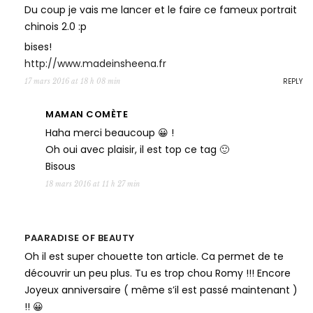
Du coup je vais me lancer et le faire ce fameux portrait
chinois 2.0 :p
bises!
http://www.madeinsheena.fr
REPLY
17 mars 2016 at 18 h 08 min
MAMAN COMÈTE
Haha merci beaucoup 😀 !
Oh oui avec plaisir, il est top ce tag 🙂
Bisous
18 mars 2016 at 11 h 27 min
PAARADISE OF BEAUTY
Oh il est super chouette ton article. Ca permet de te
découvrir un peu plus. Tu es trop chou Romy !!! Encore
Joyeux anniversaire ( même s’il est passé maintenant )
!! 😀