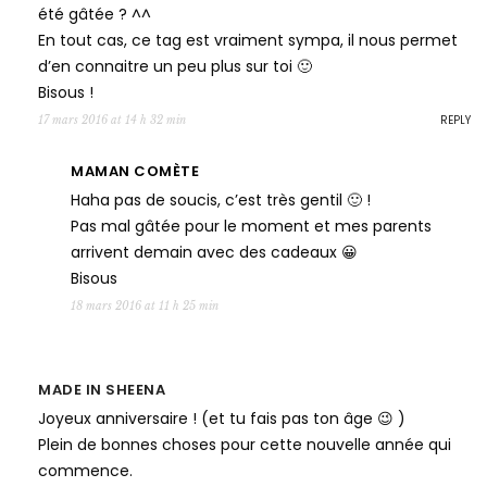
été gâtée ? ^^
En tout cas, ce tag est vraiment sympa, il nous permet
d’en connaitre un peu plus sur toi 🙂
Bisous !
REPLY
17 mars 2016 at 14 h 32 min
MAMAN COMÈTE
Haha pas de soucis, c’est très gentil 🙂 !
Pas mal gâtée pour le moment et mes parents
arrivent demain avec des cadeaux 😀
Bisous
18 mars 2016 at 11 h 25 min
MADE IN SHEENA
Joyeux anniversaire ! (et tu fais pas ton âge 😉 )
Plein de bonnes choses pour cette nouvelle année qui
commence.