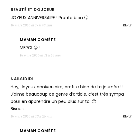
BEAUTÉ ET DOUCEUR
JOYEUX ANNIVERSAIRE ! Profite bien 🙂
REPLY
16 mars 2016 at 17 h 43 min
MAMAN COMÈTE
MERCI 😀 !
18 mars 2016 at 11 h 13 min
NAILSIDIDI
Hey, Joyeux anniversaire, profite bien de ta journée !!
J’aime beaucoup ce genre d’article, c’est très sympa
pour en apprendre un peu plus sur toi 🙂
Bisous
REPLY
16 mars 2016 at 18 h 25 min
MAMAN COMÈTE