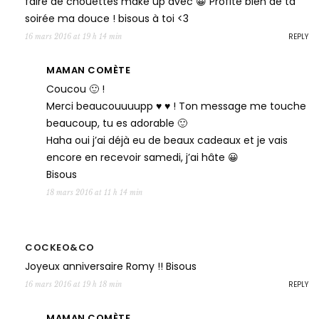
faire de chouettes make up avec 😀 Profite bien de ta
soirée ma douce ! bisous à toi <3
REPLY
16 mars 2016 at 19 h 14 min
MAMAN COMÈTE
Coucou 🙂 !
Merci beaucouuuupp ♥ ♥ ! Ton message me touche
beaucoup, tu es adorable 🙂
Haha oui j’ai déjà eu de beaux cadeaux et je vais
encore en recevoir samedi, j’ai hâte 😀
Bisous
18 mars 2016 at 11 h 14 min
COCKEO&CO
Joyeux anniversaire Romy !! Bisous
REPLY
16 mars 2016 at 19 h 18 min
MAMAN COMÈTE