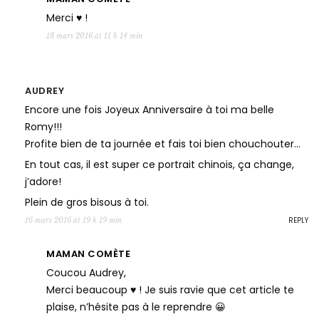
Merci ♥ !
18 mars 2016 at 11 h 14 min
AUDREY
Encore une fois Joyeux Anniversaire à toi ma belle
Romy!!!
Profite bien de ta journée et fais toi bien chouchouter…
En tout cas, il est super ce portrait chinois, ça change,
j’adore!
Plein de gros bisous à toi.
REPLY
16 mars 2016 at 19 h 19 min
MAMAN COMÈTE
Coucou Audrey,
Merci beaucoup ♥ ! Je suis ravie que cet article te
plaise, n’hésite pas à le reprendre 😀