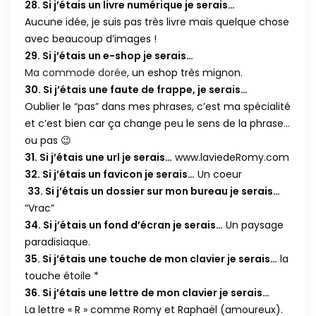
28. Si j’étais un livre numérique je serais…
Aucune idée, je suis pas très livre mais quelque chose
avec beaucoup d’images !
29. Si j’étais un e-shop je serais…
Ma commode dorée
, un eshop très mignon.
30. Si j’étais une faute de frappe, je serais…
Oublier le “pas” dans mes phrases, c’est ma spécialité
et c’est bien car ça change peu le sens de la phrase…
ou pas 😉
31. Si j’étais une url je serais…
www.laviedeRomy.com
32. Si j’étais un favicon je serais…
Un coeur
33. Si j’étais un dossier sur mon bureau je serais…
“Vrac”
34. Si j’étais un fond d’écran je serais…
Un paysage
paradisiaque.
35. Si j’étais une touche de mon clavier je serais…
la
touche étoile *
36. Si j’étais une lettre de mon clavier je serais…
La lettre « R » comme Romy et Raphaël (amoureux).