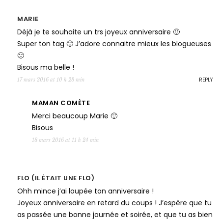
MARIE
Déjà je te souhaite un trs joyeux anniversaire 🙂
Super ton tag 🙂 J’adore connaitre mieux les blogueuses
🙂
Bisous ma belle !
REPLY
17 mars 2016 at 10 h 28 min
MAMAN COMÈTE
Merci beaucoup Marie 🙂
Bisous
18 mars 2016 at 11 h 24 min
FLO (IL ÉTAIT UNE FLO)
Ohh mince j’ai loupée ton anniversaire !
Joyeux anniversaire en retard du coups ! J’espère que tu
as passée une bonne journée et soirée, et que tu as bien