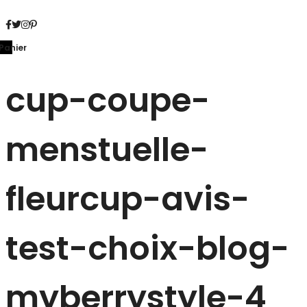
Panier
cup-coupe-
menstuelle-
fleurcup-avis-
test-choix-blog-
myberrystyle-4