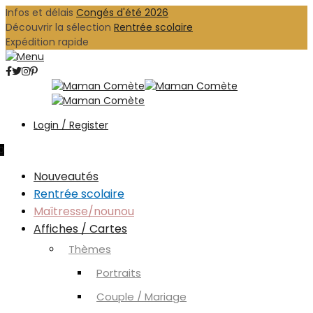
Infos et délais
Congés d'été 2026
Découvrir la sélection
Rentrée scolaire
Expédition rapide
Login / Register
0
Nouveautés
Rentrée scolaire
Maîtresse/nounou
Affiches / Cartes
Thèmes
Portraits
Couple / Mariage