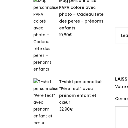
Mug personnalisé
PAPA coloré avec
photo – Cadeau fête
des pères - prénoms
enfants
19,80
€
Le
LAIS
T-shirt personnalisé
Votre 
“Père fect” avec
prénom enfant et
Comm
cœur
32,90
€