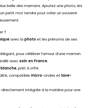
plus belle des mamans. Ajoutez une photo, les
un petit mot tendre pour créer un souvenir
cieusement.
er ?
nique
avec la
photo
et les prénoms de ses
t élégant, pour célébrer l’amour d’une maman.
allé avec
soin en France
.
e blanche
, prêt à offrir.
lité, compatible
micro
-ondes et
lave-
é
directement intégrée à la matière pour une