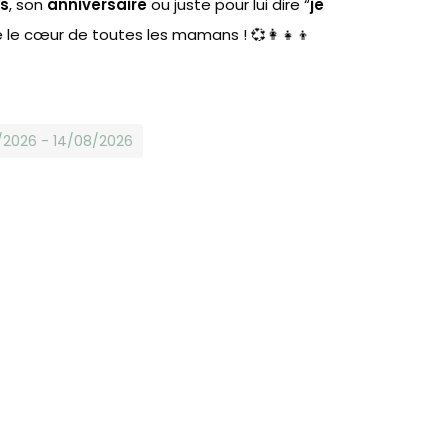
es
, son
anniversaire
ou juste pour lui dire “
je
 le cœur de toutes les mamans ! 💞👩‍👧‍👦
8/2026 - 14/08/2026