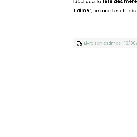
Idéal pour la
fête des mèr
t’aime
“, ce mug fera fondre
Livraison estimée : 13/0