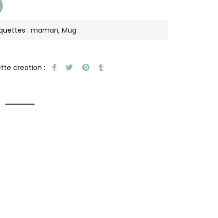
iquettes :
maman
,
Mug