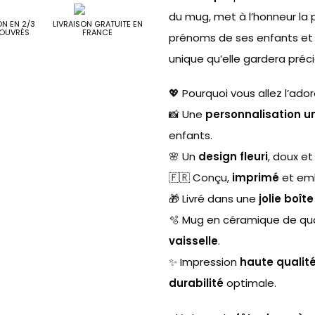
du mug, met à l’honneur la 
ON EN 2/3
LIVRAISON GRATUITE EN
OUVRÉS
FRANCE
prénoms de ses enfants et 
unique qu’elle gardera pré
💖 Pourquoi vous allez l’ador
📸 Une
personnalisation u
enfants.
🌸 Un
design fleuri
, doux e
🇫🇷 Conçu,
imprimé
et emb
🎁 Livré dans une
jolie boît
🫧 Mug en céramique de qua
vaisselle
.
✨ Impression
haute qualit
durabilité
optimale.