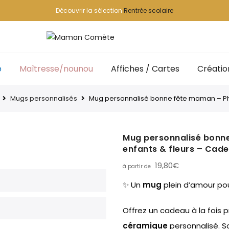
Découvrir la sélection
Rentrée scolaire
e
Maîtresse/nounou
Affiches / Cartes
Créatio
Mugs personnalisés
Mug personnalisé bonne fête maman – Ph
Mug personnalisé bonn
enfants & fleurs – Cad
19,80
€
✨ Un
mug
plein d’amour po
Offrez un cadeau à la fois 
céramique
personnalisé. S