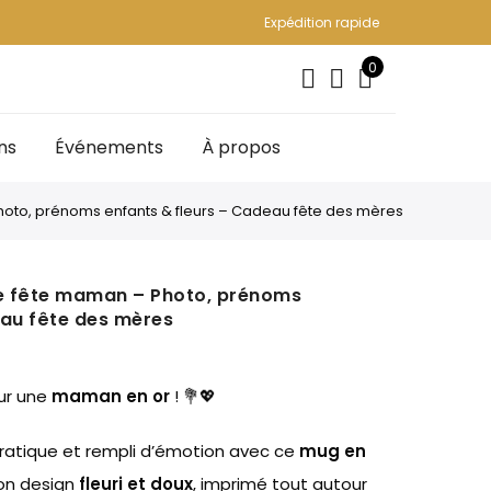
Expédition rapide
0
ns
Événements
À propos
oto, prénoms enfants & fleurs – Cadeau fête des mères
e fête maman – Photo, prénoms
eau fête des mères
ur une
maman en or
! 💐💖
pratique et rempli d’émotion avec ce
mug en
on design
fleuri et doux
, imprimé tout autour