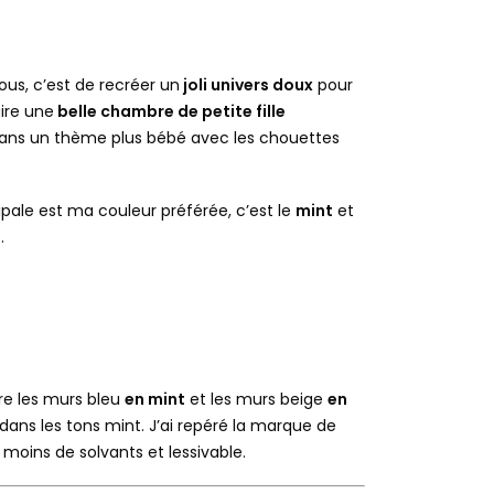
s, c’est de recréer un
joli univers doux
pour
aire une
belle chambre de petite fille
dans un thème plus bébé avec les chouettes
cipale est ma couleur préférée, c’est le
mint
et
e
.
re les murs bleu
en mint
et les murs beige
en
dans les tons mint. J’ai repéré la marque de
moins de solvants et lessivable.