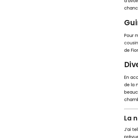
d’avoi
chance
Gui
Pour m
cousin
de Fio
Div
En acc
de la
beauc
chambr
La 
J’ai t
prévue