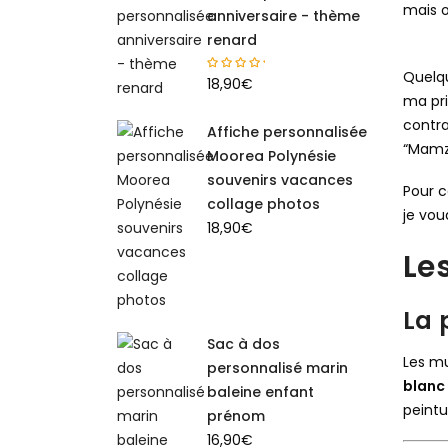
mais o
anniversaire - thème
renard
Quelqu
18,90
€
ma pri
contra
Affiche personnalisée
“Mamz
Moorea Polynésie
souvenirs vacances
Pour c
collage photos
je vou
18,90
€
Le
La 
Sac à dos
Les mu
personnalisé marin
blanc
baleine enfant
peintu
prénom
16,90
€