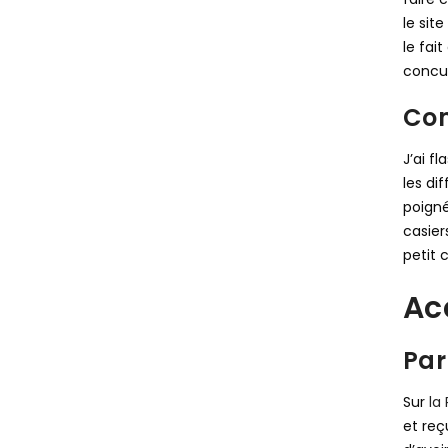
le sit
le fait
concur
Com
J’ai f
les di
poigné
casier
petit 
Ac
Par
Sur
la
et reç