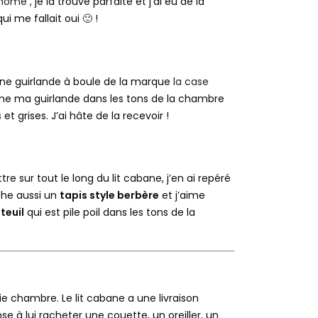
home ,
je la trouve parfaite et j’ai eu de la
i me fallait oui 🙂 !
 une guirlande à boule de la marque
la case
me ma guirlande dans les tons de la chambre
t grises. J’ai hâte de la recevoir !
re sur tout le long du lit cabane, j’en ai repéré
che aussi un
tapis style berbère
et j’aime
teuil
qui est pile poil dans les tons de la
lie chambre. Le lit cabane a une livraison
nse à lui racheter une couette, un oreiller, un