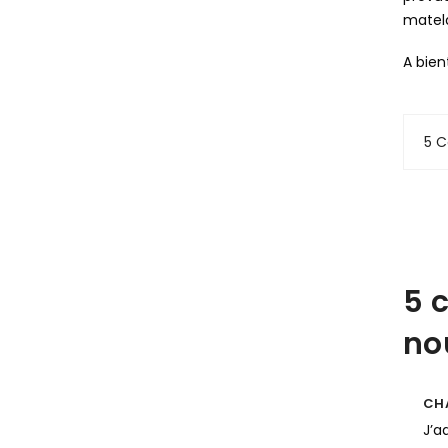
matela
A bien
5 
5 
no
CH
J’a