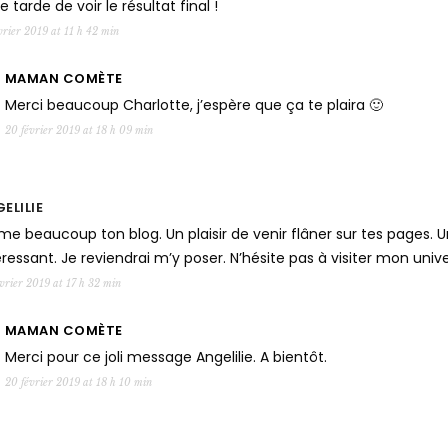
e tarde de voir le résultat final !
vrier 2019 at 11 h 42 min
MAMAN COMÈTE
Merci beaucoup Charlotte, j’espère que ça te plaira 🙂
20 février 2019 at 18 h 09 min
ELILIE
ime beaucoup ton blog. Un plaisir de venir flâner sur tes pages
éressant. Je reviendrai m’y poser. N’hésite pas à visiter mon unive
vrier 2019 at 17 h 32 min
MAMAN COMÈTE
Merci pour ce joli message Angelilie. A bientôt.
20 février 2019 at 18 h 10 min