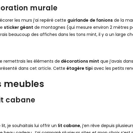
oration murale
écorer les murs j’ai repéré cette
guirlande
de fanions
de la ma
ce
sticker géant
de montagnes (qui mesure environ 2 mètres par 
rais beaucoup des affiches dans les tons mint, il y a un large cho
 je remettrais les éléments de
décorations mint
que j’avais dans
présenté dans cet
article
. Cette
étagère tipi
avec les petits ren
s meubles
lit cabane
 lit, je souhaitais lui offrir un
lit cabane
, j’en rêve depuis plusieur
ce beau cadeau. J’ai comparé plusieurs sites et mon choix s’est po