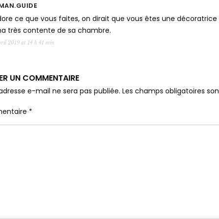
MAN.GUIDE
dore ce que vous faites, on dirait que vous êtes une décoratrice 
na très contente de sa chambre.
ril 2019 at 14 h 41 min
SER UN COMMENTAIRE
adresse e-mail ne sera pas publiée.
Les champs obligatoires so
entaire
*