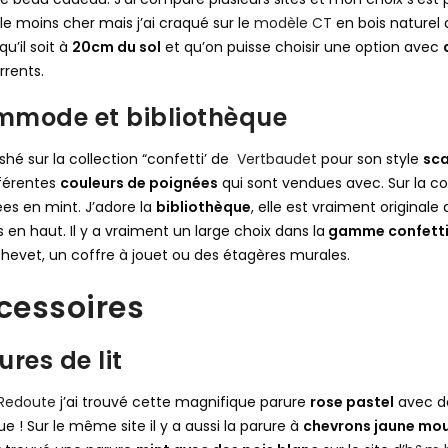
e le moins cher mais j’ai craqué sur le
modèle CT
en bois naturel
 qu’il soit à
20cm du sol
et qu’on puisse choisir une option avec
rents.
mode et bibliothèque
lashé sur la collection “confetti’ de
Vertbaudet
pour son style
sc
fférentes
couleurs de poignées
qui sont vendues avec. Sur la 
es en mint. J’adore la
bibliothèque
, elle est vraiment originale
s en haut. Il y a vraiment un large choix dans la
gamme confett
chevet, un coffre à jouet ou des étagères murales.
cessoires
ures de lit
 Redoute
j’ai trouvé cette magnifique parure
rose pastel
avec de
ue ! Sur le même site il y a aussi la parure à
chevrons jaune mo