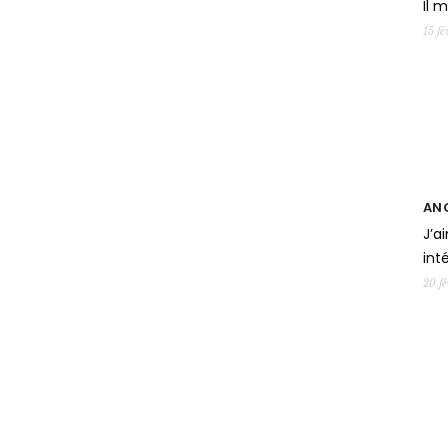
Il m
15 fé
ANG
J’a
int
20 fé