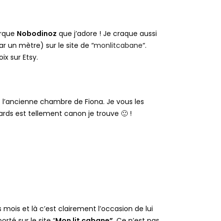
rque
Nobodinoz
que j’adore ! Je craque aussi
un mètre) sur le site de “
monlitcabane
“.
ix sur Etsy.
 l’ancienne chambre de Fiona. Je vous les
ards est tellement canon je trouve 🙂 !
s mois et là c’est clairement l’occasion de lui
rté sur le site “
Mon lit cabane”
. Ce n’est pas