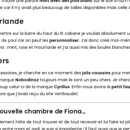
r trouvé une parure
mint avec des pois blanc
sur le site d’
h&m 
 car il n’y avait plus beaucoup de tailles disponibles mais celle qu
rlande
ettre sur la barre du haut du lit cabane je voulais absolument
 de paul
car on peut les
personnaliser
. J’ai donc créé moi-mê
na : mint, rose et mourtarde et j’ai aussi mis des boules blanches e
ers
essoires, je cherche en ce moment des
jolis coussins
pour mett
 marque
Nobodinoz
toujours mais ils sont un peu chers. Je cher
oup celui-ci de la marque
Cyrillus
. Enfin nous avons le
petit fau
e que j’avais reçu du site Vertbaudet.
nouvelle chambre de Fiona…
ellement hâte de tout trouver et de tout recevoir et lui faire sa jo
 entre mars et avril, je suis si impatiente ! Il faut aussi que je pe