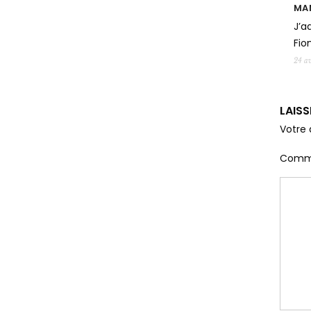
MA
J’a
Fio
24 av
LAIS
Votre 
Comm