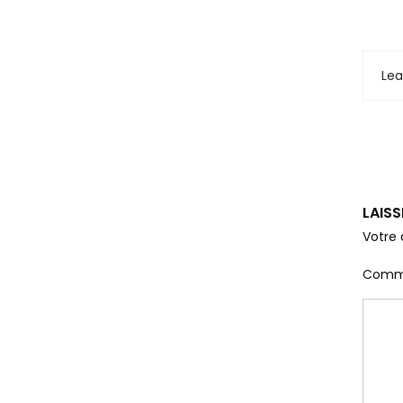
Le
LAIS
Votre 
Comm