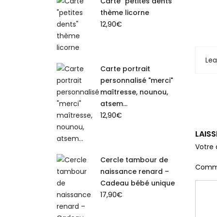
Carte "petites dents"
thème licorne
12,90
€
Le
Carte portrait
personnalisé "merci"
maîtresse, nounou,
atsem...
12,90
€
LAIS
Votre 
Cercle tambour de
Comm
naissance renard –
Cadeau bébé unique
17,90
€