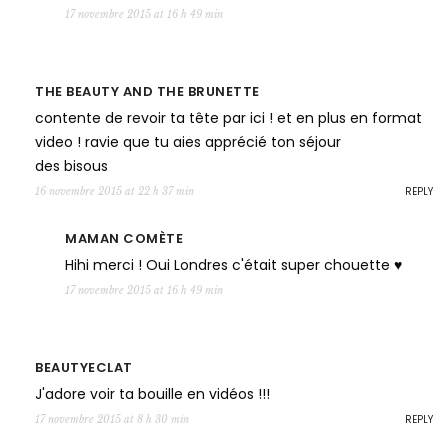
17 novembre 2015 at 16 h 49 min
THE BEAUTY AND THE BRUNETTE
contente de revoir ta tête par ici ! et en plus en format
video ! ravie que tu aies apprécié ton séjour
des bisous
REPLY
16 novembre 2015 at 22 h 37 min
MAMAN COMÈTE
Hihi merci ! Oui Londres c'était super chouette ♥
17 novembre 2015 at 16 h 49 min
BEAUTYECLAT
J'adore voir ta bouille en vidéos !!!
REPLY
17 novembre 2015 at 8 h 30 min