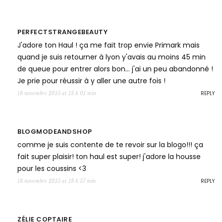
PERFECTSTRANGEBEAUTY
J'adore ton Haul ! ça me fait trop envie Primark mais
quand je suis retourner à lyon y'avais au moins 45 min
de queue pour entrer alors bon… j'ai un peu abandonné !
Je prie pour réussir à y aller une autre fois !
REPLY
18 novembre 2015 at 13 h 01 min
BLOGMODEANDSHOP
comme je suis contente de te revoir sur la blogo!!! ça
fait super plaisir! ton haul est super! j'adore la housse
pour les coussins <3
REPLY
18 novembre 2015 at 18 h 57 min
ZÉLIE COPTAIRE