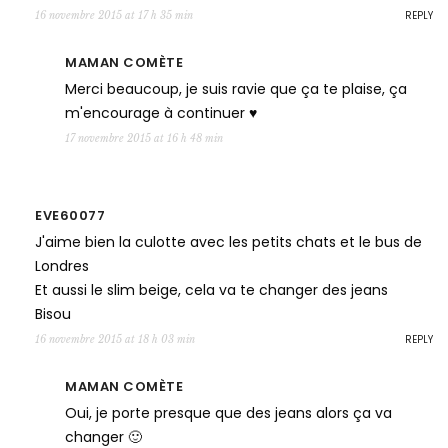
REPLY
16 novembre 2015 at 17 h 35 min
MAMAN COMÈTE
Merci beaucoup, je suis ravie que ça te plaise, ça
m'encourage à continuer ♥
17 novembre 2015 at 16 h 48 min
EVE60077
J'aime bien la culotte avec les petits chats et le bus de
Londres
Et aussi le slim beige, cela va te changer des jeans
Bisou
REPLY
16 novembre 2015 at 18 h 03 min
MAMAN COMÈTE
Oui, je porte presque que des jeans alors ça va
changer 🙂