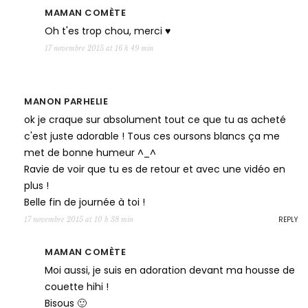
MAMAN COMÈTE
Oh t'es trop chou, merci ♥
17 novembre 2015 at 16 h 49 min
MANON PARHELIE
ok je craque sur absolument tout ce que tu as acheté
c'est juste adorable ! Tous ces oursons blancs ça me
met de bonne humeur ^_^
Ravie de voir que tu es de retour et avec une vidéo en
plus !
Belle fin de journée à toi !
REPLY
17 novembre 2015 at 10 h 38 min
MAMAN COMÈTE
Moi aussi, je suis en adoration devant ma housse de
couette hihi !
Bisous 🙂