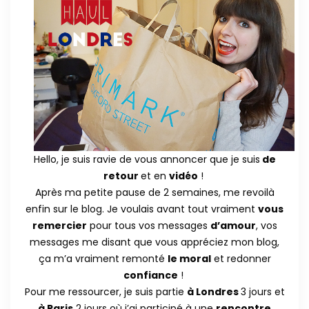
Hello, je suis ravie de vous annoncer que je suis
de
retour
et en
vidéo
!
Après ma petite pause de 2 semaines, me revoilà
enfin sur le blog. Je voulais avant tout vraiment
vous
remercier
pour tous vos messages
d’amour
, vos
messages me disant que vous appréciez mon blog,
ça m’a vraiment remonté
le moral
et redonner
confiance
!
Pour me ressourcer, je suis partie
à Londres
3 jours et
à Paris
2 jours où j’ai participé à une
rencontre