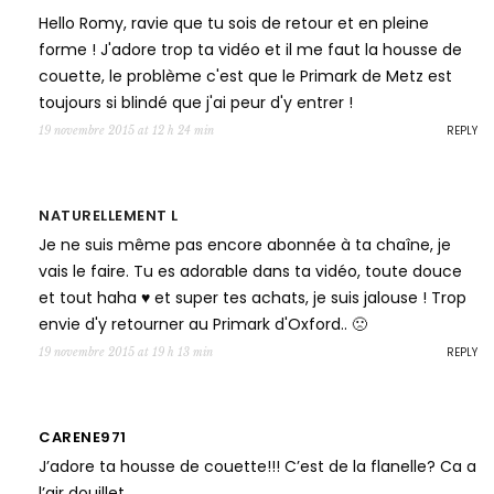
Hello Romy, ravie que tu sois de retour et en pleine
forme ! J'adore trop ta vidéo et il me faut la housse de
couette, le problème c'est que le Primark de Metz est
toujours si blindé que j'ai peur d'y entrer !
REPLY
19 novembre 2015 at 12 h 24 min
NATURELLEMENT L
Je ne suis même pas encore abonnée à ta chaîne, je
vais le faire. Tu es adorable dans ta vidéo, toute douce
et tout haha ♥ et super tes achats, je suis jalouse ! Trop
envie d'y retourner au Primark d'Oxford.. 🙁
REPLY
19 novembre 2015 at 19 h 13 min
CARENE971
J’adore ta housse de couette!!! C’est de la flanelle? Ca a
l’air douillet.