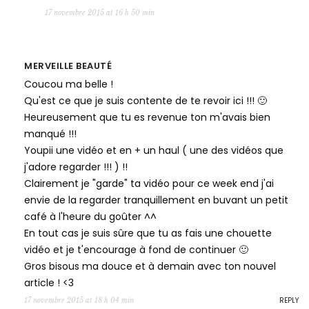
17 novembre 2015 at 16 h 50 min
MERVEILLE BEAUTÉ
Coucou ma belle !
Qu'est ce que je suis contente de te revoir ici !!! 🙂
Heureusement que tu es revenue ton m'avais bien
manqué !!!
Youpii une vidéo et en + un haul ( une des vidéos que
j'adore regarder !!! ) !!
Clairement je "garde" ta vidéo pour ce week end j'ai
envie de la regarder tranquillement en buvant un petit
café à l'heure du goûter ^^
En tout cas je suis sûre que tu as fais une chouette
vidéo et je t'encourage à fond de continuer 🙂
Gros bisous ma douce et à demain avec ton nouvel
article ! <3
REPLY
17 novembre 2015 at 18 h 04 min