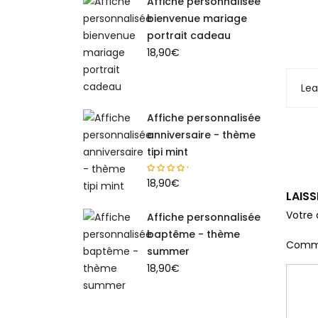
Affiche personnalisée
bienvenue mariage
portrait cadeau
18,90
€
Le
Affiche personnalisée
anniversaire - thème
tipi mint
18,90
€
LAIS
Votre 
Affiche personnalisée
baptême - thème
Comm
summer
18,90
€