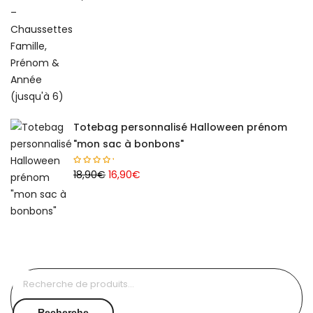
Totebag personnalisé Halloween prénom
"mon sac à bonbons"
Le
Le
18,90
€
16,90
€
prix
prix
initial
actuel
était :
est :
18,90€.
16,90€.
Recherche
pour :
Recherche