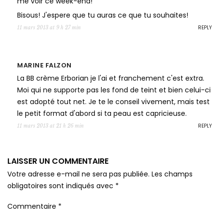
me voir ce week-end!
Bisous! J'espere que tu auras ce que tu souhaites!
REPLY
11 mars 2013 at 9 h 27 min
MARINE FALZON
La BB crème Erborian je l'ai et franchement c'est extra.
Moi qui ne supporte pas les fond de teint et bien celui-ci
est adopté tout net. Je te le conseil vivement, mais test
le petit format d'abord si ta peau est capricieuse.
REPLY
11 mars 2013 at 21 h 26 min
LAISSER UN COMMENTAIRE
Votre adresse e-mail ne sera pas publiée.
Les champs
obligatoires sont indiqués avec
*
Commentaire
*