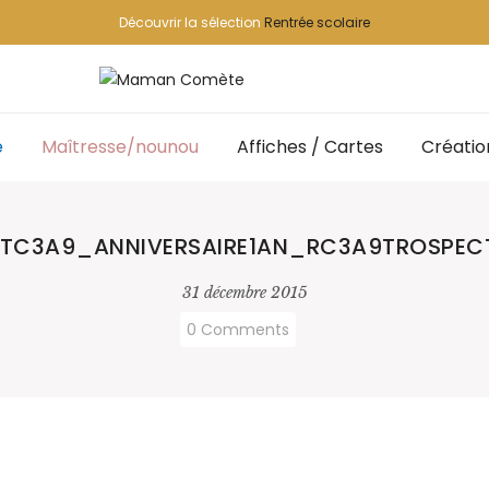
Découvrir la sélection
Rentrée scolaire
e
Maîtresse/nounou
Affiches / Cartes
Créatio
TC3A9_ANNIVERSAIRE1AN_RC3A9TROSPECT
31 décembre 2015
0 Comments