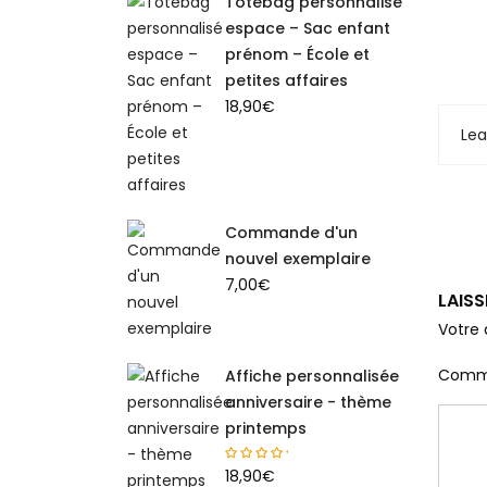
Totebag personnalisé
espace – Sac enfant
prénom – École et
petites affaires
18,90
€
Le
Commande d'un
nouvel exemplaire
7,00
€
LAIS
Votre 
Comm
Affiche personnalisée
anniversaire - thème
printemps
18,90
€