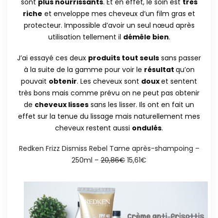
sont
plus nourrissants
. Et en effet, le soin est
très
riche
et enveloppe mes cheveux d’un film gras et
protecteur. Impossible d’avoir un seul nœud après
utilisation tellement il
démêle bien
.
J’ai essayé ces deux
produits tout seuls
sans passer
à la suite de la gamme pour voir le
résultat
qu’on
pouvait
obtenir
. Les cheveux sont
doux
et sentent
très bons mais comme prévu on ne peut pas obtenir
de
cheveux lisses
sans les lisser. Ils ont en fait un
effet sur la tenue du lissage mais naturellement mes
cheveux restent aussi
ondulés
.
Redken Frizz Dismiss Rebel Tame après-shampoing –
250ml –
20,86€
15,61€