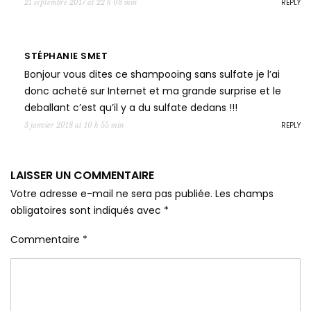
REPLY
21 septembre 2017 at 22 h 08 min
STÉPHANIE SMET
Bonjour vous dites ce shampooing sans sulfate je l’ai
donc acheté sur Internet et ma grande surprise et le
deballant c’est qu’il y a du sulfate dedans !!!
REPLY
3 janvier 2018 at 10 h 55 min
LAISSER UN COMMENTAIRE
Votre adresse e-mail ne sera pas publiée.
Les champs
obligatoires sont indiqués avec
*
Commentaire
*