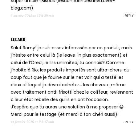
Super article ! Bisous (lesconfidencesdeva.over-
blog.com)
REPLY
3 octobre 2015 at 12 h 39 min
LISABR
Salut Romy! je suis assez interessée par ce produit, mais
j’hésite entre celui là (le leave-in plus exactement) et
celui de l’Oreal, le liss unlimited, tu connais? Comme
j’habite à Rio, les produits importés sont ultra-chers, du
coup faut que je fouine sur le net voir qui a testé les
deux et lequel je devrai acheter… les cheveux, même
avec traitement anti-frisotti chez le coiffeur, reviennent
à leur état rebelle dès qu’ils en ont l’occasion.
J’espère que tu auras une solution à me proposer 😀
Merci pour le testage (et merci à ton chéri aussi)!
REPLY
14 janvier 2016 at 2 h 17 min