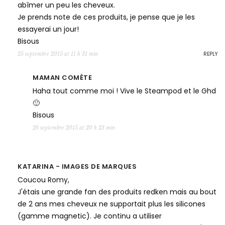
abîmer un peu les cheveux.
Je prends note de ces produits, je pense que je les
essayerai un jour!
Bisous
REPLY
25 septembre 2015 at 11 h 31 min
MAMAN COMÈTE
Haha tout comme moi ! Vive le Steampod et le Ghd
🙂
Bisous
26 septembre 2015 at 20 h 23 min
KATARINA - IMAGES DE MARQUES
Coucou Romy,
J'étais une grande fan des produits redken mais au bout
de 2 ans mes cheveux ne supportait plus les silicones
(gamme magnetic). Je continu a utiliser