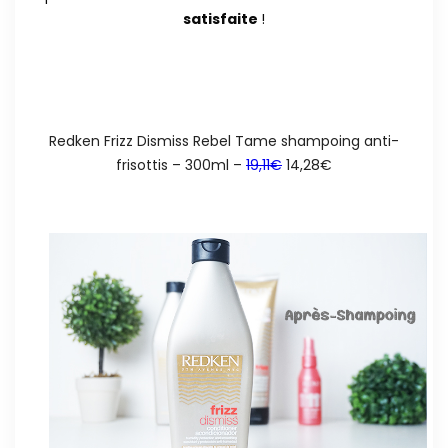
satisfaite
!
Redken Frizz Dismiss Rebel Tame shampoing anti-
frisottis – 300ml –
19,11€
14,28€