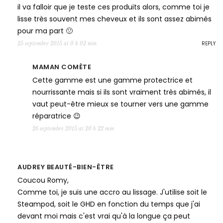
il va falloir que je teste ces produits alors, comme toi je
lisse très souvent mes cheveux et ils sont assez abimés
pour ma part 🙁
REPLY
25 septembre 2015 at 0 h 02 min
MAMAN COMÈTE
Cette gamme est une gamme protectrice et
nourrissante mais si ils sont vraiment très abimés, il
vaut peut-être mieux se tourner vers une gamme
réparatrice 😉
26 septembre 2015 at 20 h 22 min
AUDREY BEAUTÉ-BIEN-ÊTRE
Coucou Romy,
Comme toi, je suis une accro au lissage. J'utilise soit le
Steampod, soit le GHD en fonction du temps que j'ai
devant moi mais c'est vrai qu'à la longue ça peut