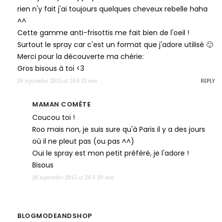
rien n'y fait j'ai toujours quelques cheveux rebelle haha
^^
Cette gamme anti-frisottis me fait bien de l'oeil !
Surtout le spray car c'est un format que j'adore utilisé 🙂
Merci pour la découverte ma chérie:
Gros bisous à toi <3
REPLY
24 septembre 2015 at 18 h 21 min
MAMAN COMÈTE
Coucou toi !
Roo mais non, je suis sure qu'à Paris il y a des jours
où il ne pleut pas (ou pas ^^)
Oui le spray est mon petit préféré, je l'adore !
Bisous
26 septembre 2015 at 20 h 20 min
BLOGMODEANDSHOP