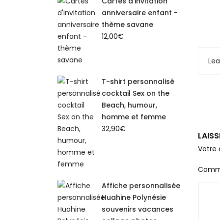
Cartes d'invitation
anniversaire enfant -
thème savane
12,00
€
Le
T-shirt personnalisé
cocktail Sex on the
Beach, humour,
homme et femme
32,90
€
LAIS
Votre 
Comm
Affiche personnalisée
Huahine Polynésie
souvenirs vacances