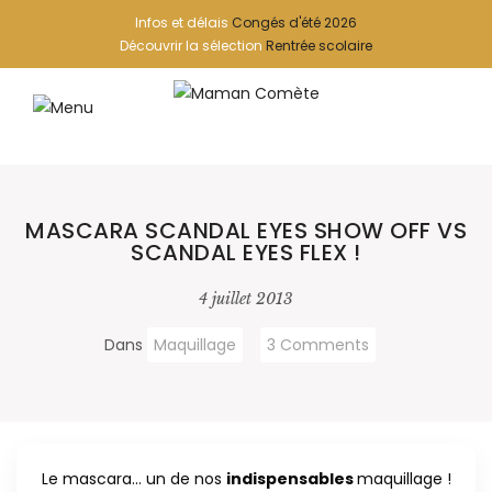
Infos et délais
Congés d'été 2026
Découvrir la sélection
Rentrée scolaire
MASCARA SCANDAL EYES SHOW OFF VS
SCANDAL EYES FLEX !
4 juillet 2013
Dans
Maquillage
3 Comments
Le mascara… un de nos
indispensables
maquillage !