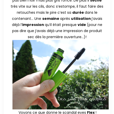
pas bien noir mais plus gris foncé. De plus il
sèche
très vite sur les cils, donc s’estompe, il faut faire des
retouches mais le pire c’est sa
durée
dans le
contenant… Une
semaine
après
utilisation
j’avais
déjà l’
impression
qu’il était presque
vide
(pour ne
pas dire que j’avais déjà une impression de produit
sec dès la première ouverture…)!
Voyons ce que donne le scandal eyes
Flex
!