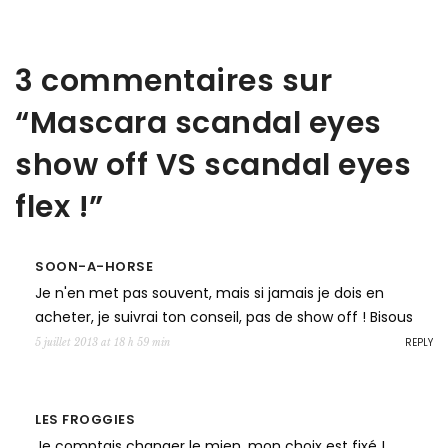
3 commentaires sur
“
Mascara scandal eyes
show off VS scandal eyes
flex !
”
SOON-A-HORSE
Je n'en met pas souvent, mais si jamais je dois en
acheter, je suivrai ton conseil, pas de show off ! Bisous
REPLY
5 juillet 2013 at 18 h 59 min
LES FROGGIES
Je comptais changer le mien, mon choix est fixé !