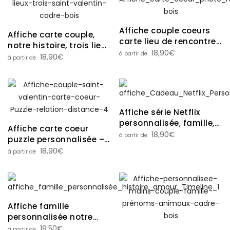
Affiche couple coeurs
Affiche carte couple,
carte lieu de rencontre
notre histoire, trois lieux
et photo
18,90
€
clés
18,90
€
Affiche série Netflix
personnalisée, famille,
Affiche carte coeur
amis, couples,
18,90
€
puzzle personnalisée –
anniversaire, maman,
couple, relation
18,90
€
papa….
distance, deux lieux
Affiche famille
personnalisée notre
histoire, amour, couple,
19,50
€