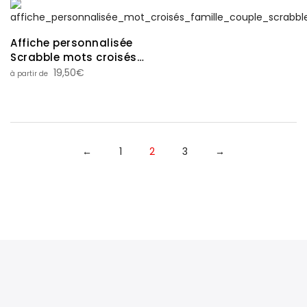
Affiche personnalisée
Scrabble mots croisés
(prénoms, famille,
19,50
€
couple…)
←
1
2
3
→