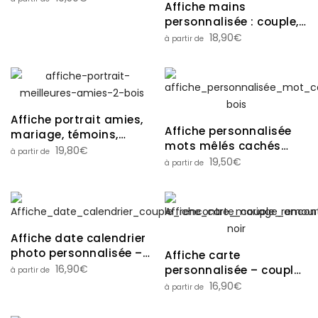
Affiche mains
mariage
personnalisée : couple,
famille, parents solo,
18,90
€
animaux
Affiche portrait amies,
Affiche personnalisée
mariage, témoins,
mots mêlés cachés
enterrement vie de
19,80
€
(prénoms, famille,
19,50
€
jeune fille
couple, amis…) couleurs
au choix
Affiche date calendrier
photo personnalisée –
Affiche carte
couple, fiançailles,
16,90
€
personnalisée – couple,
mariage
lieu de rencontre,
16,90
€
fiançailles, mariage,
maison