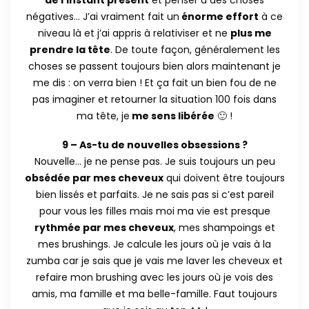
de l’instant présent
et penser à des choses
négatives… J’ai vraiment fait un
énorme effort
à ce
niveau là et j’ai appris à relativiser et ne
plus me
prendre la tête
. De toute façon, généralement les
choses se passent toujours bien alors maintenant je
me dis : on verra bien ! Et ça fait un bien fou de ne
pas imaginer et retourner la situation 100 fois dans
ma tête, je
me sens libérée
🙂 !
9 – As-tu de nouvelles obsessions ?
Nouvelle… je ne pense pas. Je suis toujours un peu
obsédée par mes cheveux
qui doivent être toujours
bien lissés et parfaits. Je ne sais pas si c’est pareil
pour vous les filles mais moi ma vie est presque
rythmée par mes cheveux
, mes shampoings et
mes brushings. Je calcule les jours où je vais à la
zumba car je sais que je vais me laver les cheveux et
refaire mon brushing avec les jours où je vois des
amis, ma famille et ma belle-famille. Faut toujours