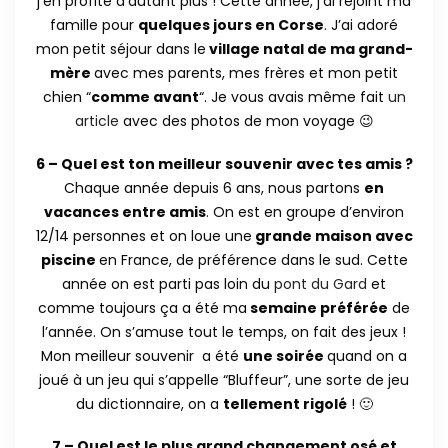
j’en profite d’autant plus ! Cette année, j’ai rejoint ma
famille pour
quelques jours en Corse
. J’ai adoré
mon petit séjour dans le
village natal de ma grand-
mère
avec mes parents, mes frères et mon petit
chien “
comme avant
“. Je vous avais même fait
un
article
avec des photos de mon voyage 😉
6 – Quel est ton meilleur souvenir avec tes amis ?
Chaque année depuis 6 ans, nous partons
en
vacances entre amis
. On est en groupe d’environ
12/14 personnes et on loue une
grande maison avec
piscine
en France, de préférence dans le sud. Cette
année on est parti pas loin du
pont du Gard
et
comme toujours ça a été ma
semaine préférée
de
l’année. On s’amuse tout le temps, on fait des jeux !
Mon meilleur souvenir a été
une soirée
quand on a
joué à un jeu qui s’appelle “Bluffeur”, une sorte de jeu
du dictionnaire, on a
tellement rigolé
! 🙂
7 – Quel est le plus grand changement osé et