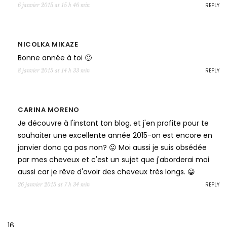
REPLY
6 janvier 2015 at 15 h 46 min
NICOLKA MIKAZE
Bonne année à toi 🙂
REPLY
8 janvier 2015 at 14 h 33 min
CARINA MORENO
Je découvre à l'instant ton blog, et j'en profite pour te
souhaiter une excellente année 2015-on est encore en
janvier donc ça pas non? 😛 Moi aussi je suis obsédée
par mes cheveux et c'est un sujet que j'aborderai moi
aussi car je rêve d'avoir des cheveux très longs. 😀
REPLY
26 janvier 2015 at 7 h 34 min