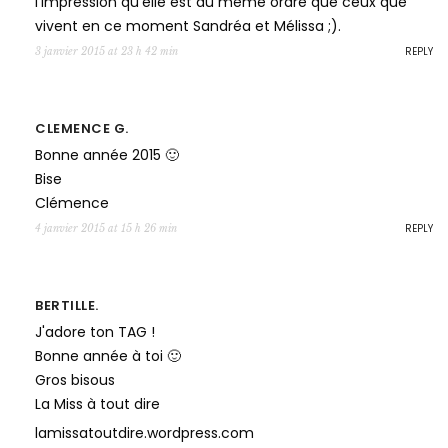
l'impression qu'elle est du meme ordre que ceux que
vivent en ce moment Sandréa et Mélissa ;).
REPLY
3 janvier 2015 at 23 h 42 min
CLEMENCE G.
Bonne année 2015 🙂
Bise
Clémence
REPLY
4 janvier 2015 at 15 h 26 min
BERTILLE.
J'adore ton TAG !
Bonne année à toi 🙂
Gros bisous
La Miss à tout dire
lamissatoutdire.wordpress.com