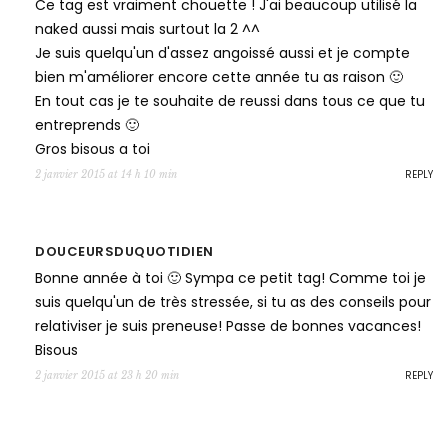
Ce tag est vraiment chouette ! J'ai beaucoup utilisé la
naked aussi mais surtout la 2 ^^
Je suis quelqu'un d'assez angoissé aussi et je compte
bien m'améliorer encore cette année tu as raison 🙂
En tout cas je te souhaite de reussi dans tous ce que tu
entreprends 🙂
Gros bisous a toi
REPLY
2 janvier 2015 at 14 h 10 min
DOUCEURSDUQUOTIDIEN
Bonne année à toi 🙂 Sympa ce petit tag! Comme toi je
suis quelqu'un de très stressée, si tu as des conseils pour
relativiser je suis preneuse! Passe de bonnes vacances!
Bisous
REPLY
2 janvier 2015 at 23 h 20 min