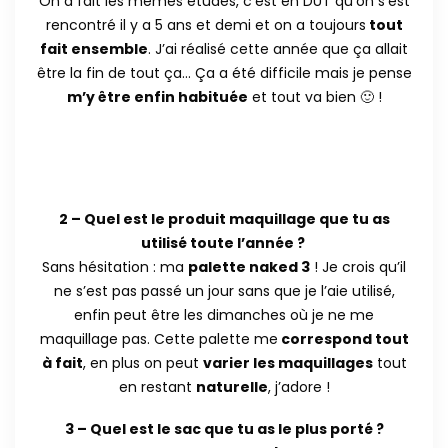
On a fait les mêmes études, c’est en DUT qu’on s’est
rencontré il y a 5 ans et demi et on a toujours
tout
fait ensemble
. J’ai réalisé cette année que ça allait
être la fin de tout ça… Ça a été difficile mais je pense
m’y être enfin habituée
et tout va bien 🙂 !
2 – Quel est le produit maquillage que tu as
utilisé toute l’année ?
Sans hésitation : ma
palette naked 3
! Je crois qu’il
ne s’est pas passé un jour sans que je l’aie utilisé,
enfin peut être les dimanches où je ne me
maquillage pas. Cette palette me
correspond tout
à fait
, en plus on peut
varier les maquillages
tout
en restant
naturelle
, j’adore !
3 – Quel est le sac que tu as le plus porté ?