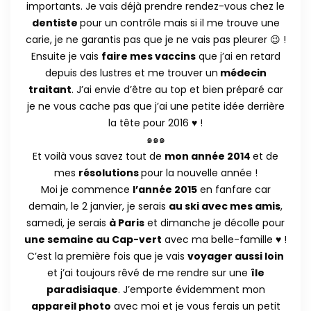
importants. Je vais déjà prendre rendez-vous chez le
dentiste
pour un contrôle mais si il me trouve une
carie, je ne garantis pas que je ne vais pas pleurer 😉 !
Ensuite je vais
faire mes vaccins
que j’ai en retard
depuis des lustres et me trouver un
médecin
traitant
. J’ai envie d’être au top et bien préparé car
je ne vous cache pas que j’ai une petite idée derrière
la tête pour 2016 ♥ !
๑๑๑
Et voilà vous savez tout de
mon année 2014
et de
mes
résolutions
pour la nouvelle année !
Moi je commence
l’année 2015
en fanfare car
demain, le 2 janvier, je serais
au ski avec mes amis
,
samedi, je serais
à Paris
et dimanche je décolle pour
une semaine au Cap-vert
avec ma belle-famille ♥ !
C’est la première fois que je vais
voyager aussi loin
et j’ai toujours rêvé de me rendre sur une
île
paradisiaque
. J’emporte évidemment mon
appareil photo
avec moi et je vous ferais un petit