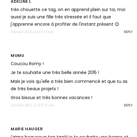
ADELINE L
très chouette ce tag, on en apprend plein sur toi, moi
aussi je suis une fille très stressée et il faut que
j'apprenne encore à profiter de l'instant présent 😉
REPLY
3 janvier 2015 at 12 h 11 min
MUMU
Coucou Romy !
Je te souhaite une très belle année 2015 !
Mais je vois qu'elle a très bien commencé et que tu as
de très beaux projets !
Gros bisous et très bonnes vacances !
REPLY
3 janvier 2015 at 13 h 01 min
MARIE HAUGER
j'aime beaucoup ton tag!!! je te souhaite une bonne et