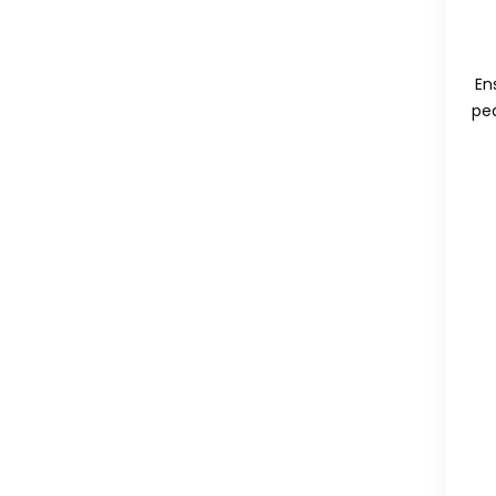
En
pea