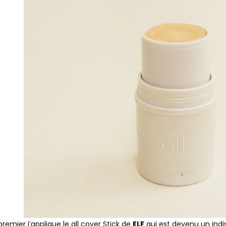
premier j’applique le all cover Stick de
ELF
qui est devenu un ind